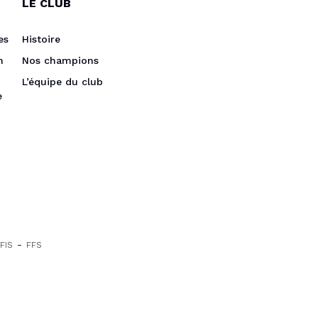
LE CLUB
es
Histoire
n
Nos champions
L’équipe du club
e
FIS
FFS